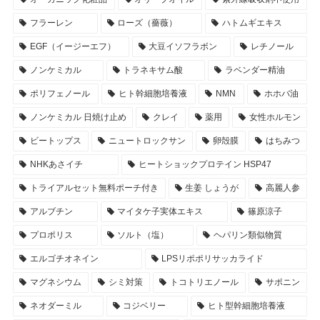
フラーレン
ローズ（薔薇）
ハトムギエキス
EGF（イージーエフ）
大豆イソフラボン
レチノール
ノンケミカル
トラネキサム酸
ラベンダー精油
ポリフェノール
ヒト幹細胞培養液
NMN
ホホバ油
ノンケミカル 日焼け止め
クレイ
薬用
女性ホルモン
ビートップス
ニュートロックサン
卵殻膜
はちみつ
NHKあさイチ
ヒートショックプロテイン HSP47
トライアルセット無料ポーチ付き
生姜 しょうが
高麗人参
アルブチン
マイタケ子実体エキス
篠原涼子
プロポリス
ソルト（塩）
ヘパリン類似物質
エルゴチオネイン
LPSリポポリサッカライド
マグネシウム
シミ対策
トコトリエノール
サポニン
ネオダーミル
コジベリー
ヒト型幹細胞培養液