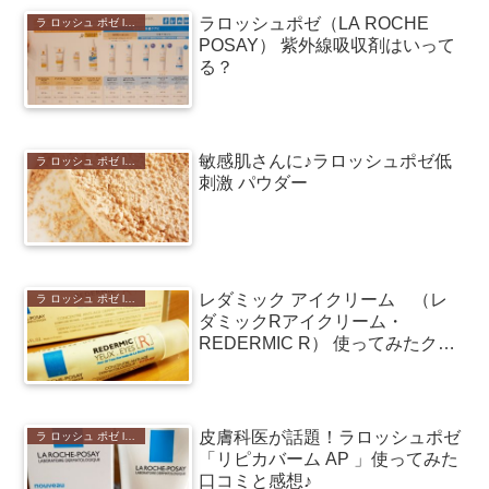
ラロッシュポゼ（LA ROCHE
ラ ロッシュ ポゼ laroche-posay 口コミ
POSAY） 紫外線吸収剤はいって
る？
敏感肌さんに♪ラロッシュポゼ低
ラ ロッシュ ポゼ laroche-posay 口コミ
刺激 パウダー
レダミック アイクリーム （レ
ラ ロッシュ ポゼ laroche-posay 口コミ
ダミックRアイクリーム・
REDERMIC R） 使ってみたクチ
コミ
皮膚科医が話題！ラロッシュポゼ
ラ ロッシュ ポゼ laroche-posay 口コミ
「リピカバーム AP 」使ってみた
口コミと感想♪