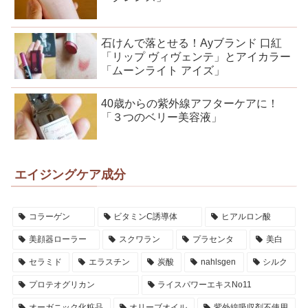
石けんで落とせる！Ayブランド 口紅
「リップ ヴィヴェンテ」とアイカラー
「ムーンライト アイズ」
40歳からの紫外線アフターケアに！
「３つのベリー美容液」
エイジングケア成分
コラーゲン
ビタミンC誘導体
ヒアルロン酸
美顔器ローラー
スクワラン
プラセンタ
美白
セラミド
エラスチン
炭酸
nahlsgen
シルク
プロテオグリカン
ライスパワーエキスNo11
オーガニック化粧品
オリーブオイル
紫外線吸収剤不使用