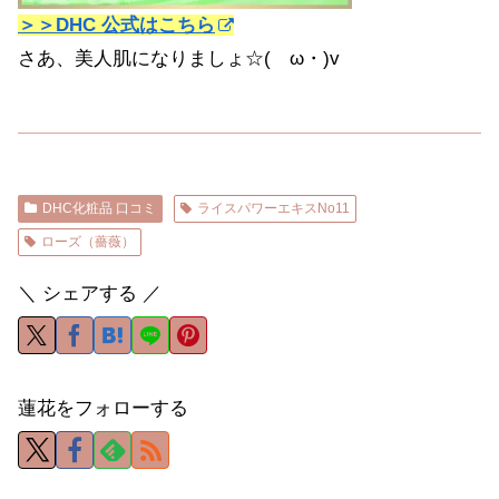
＞＞DHC 公式はこちら
さあ、美人肌になりましょ☆(ゝω・)v
DHC化粧品 口コミ
ライスパワーエキスNo11
ローズ（薔薇）
＼ シェアする ／
蓮花をフォローする