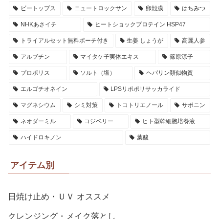
ビートップス
ニュートロックサン
卵殻膜
はちみつ
NHKあさイチ
ヒートショックプロテイン HSP47
トライアルセット無料ポーチ付き
生姜 しょうが
高麗人参
アルブチン
マイタケ子実体エキス
篠原涼子
プロポリス
ソルト（塩）
ヘパリン類似物質
エルゴチオネイン
LPSリポポリサッカライド
マグネシウム
シミ対策
トコトリエノール
サポニン
ネオダーミル
コジベリー
ヒト型幹細胞培養液
ハイドロキノン
葉酸
アイテム別
日焼け止め・ＵＶ オススメ
クレンジング・メイク落とし