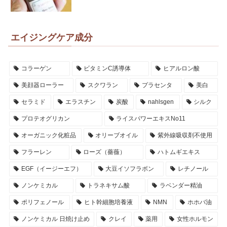
エイジングケア成分
コラーゲン
ビタミンC誘導体
ヒアルロン酸
美顔器ローラー
スクワラン
プラセンタ
美白
セラミド
エラスチン
炭酸
nahlsgen
シルク
プロテオグリカン
ライスパワーエキスNo11
オーガニック化粧品
オリーブオイル
紫外線吸収剤不使用
フラーレン
ローズ（薔薇）
ハトムギエキス
EGF（イージーエフ）
大豆イソフラボン
レチノール
ノンケミカル
トラネキサム酸
ラベンダー精油
ポリフェノール
ヒト幹細胞培養液
NMN
ホホバ油
ノンケミカル 日焼け止め
クレイ
薬用
女性ホルモン