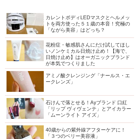
カレントボディLEDマスクとヘルメッ
トを両方使った５１歳の本音！究極の
「ながら美容」はどっち？
花粉症・敏感肌さんにだけ試してほし
いノンケミカル日焼け止め！【海で、
日焼け止め】はオーガニックブランド
が本気でつくりました
アミノ酸クレンジング「ナールス・エ
ークレンズ」
石けんで落とせる！Ayブランド 口紅
「リップ ヴィヴェンテ」とアイカラー
「ムーンライト アイズ」
40歳からの紫外線アフターケアに！
「３つのベリー美容液」