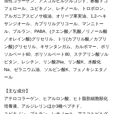
溶性コラーゲン、アスコルビルグルコシド、酢酸トコ
フェロール、ユビキノン、レチノール、トロポロン、
アルガニアスピノサ核油、オリーブ果実油、1,2-ヘキ
サンジオール、カプリリルグリコール、マンニトー
ル、プルラン、PABA、(クエン酸／乳酸／リノール酸
／オレイン酸)グリセリル、トリ(カプリル酸／カプリ
ン酸)グリセリル、キサンタンガム、カルボマー、ポリ
ソルベート60、ポリソルベート80、ステアリン酸ソル
ビタン、レシチン、リン酸2Na、リン酸K、水酸化
Na、ゼラニウム油、ソルビン酸K、フェノキシエタノ
ール
【主な成分】
アテロコラーゲン、ヒアルロン酸、ヒト脂肪細胞順化
培養液、アルジレリンほか3種ペプチド、
ユビキノン、プルラン、レチノール、アスコルビルグ