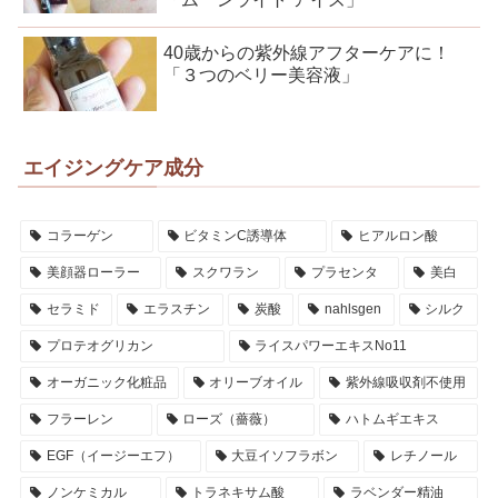
40歳からの紫外線アフターケアに！
「３つのベリー美容液」
エイジングケア成分
コラーゲン
ビタミンC誘導体
ヒアルロン酸
美顔器ローラー
スクワラン
プラセンタ
美白
セラミド
エラスチン
炭酸
nahlsgen
シルク
プロテオグリカン
ライスパワーエキスNo11
オーガニック化粧品
オリーブオイル
紫外線吸収剤不使用
フラーレン
ローズ（薔薇）
ハトムギエキス
EGF（イージーエフ）
大豆イソフラボン
レチノール
ノンケミカル
トラネキサム酸
ラベンダー精油