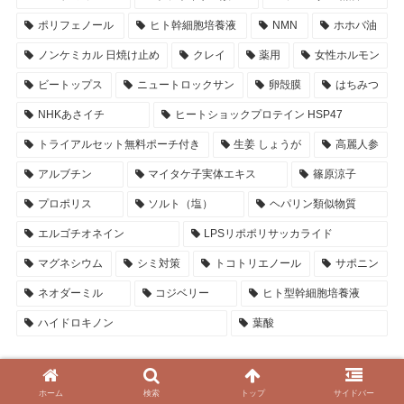
ポリフェノール
ヒト幹細胞培養液
NMN
ホホバ油
ノンケミカル 日焼け止め
クレイ
薬用
女性ホルモン
ビートップス
ニュートロックサン
卵殻膜
はちみつ
NHKあさイチ
ヒートショックプロテイン HSP47
トライアルセット無料ポーチ付き
生姜 しょうが
高麗人参
アルブチン
マイタケ子実体エキス
篠原涼子
プロポリス
ソルト（塩）
ヘパリン類似物質
エルゴチオネイン
LPSリポポリサッカライド
マグネシウム
シミ対策
トコトリエノール
サポニン
ネオダーミル
コジベリー
ヒト型幹細胞培養液
ハイドロキノン
葉酸
アイテム別
ホーム
検索
トップ
サイドバー