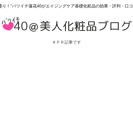
女盛り！”バツイチ蓮花40がエイジングケア基礎化粧品の効果・評判・口
＃ＰＲ記事です