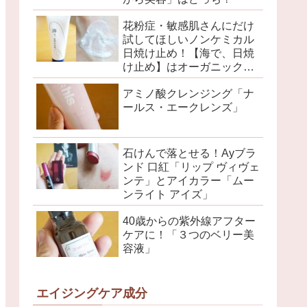
花粉症・敏感肌さんにだけ
試してほしいノンケミカル
日焼け止め！【海で、日焼
け止め】はオーガニックブ
ランドが本気でつくりまし
アミノ酸クレンジング「ナ
た
ールス・エークレンズ」
石けんで落とせる！Ayブラ
ンド 口紅「リップ ヴィヴェ
ンテ」とアイカラー「ムー
ンライト アイズ」
40歳からの紫外線アフター
ケアに！「３つのベリー美
容液」
エイジングケア成分