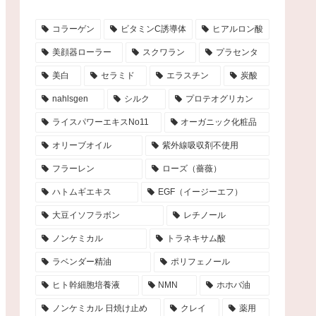
コラーゲン
ビタミンC誘導体
ヒアルロン酸
美顔器ローラー
スクワラン
プラセンタ
美白
セラミド
エラスチン
炭酸
nahlsgen
シルク
プロテオグリカン
ライスパワーエキスNo11
オーガニック化粧品
オリーブオイル
紫外線吸収剤不使用
フラーレン
ローズ（薔薇）
ハトムギエキス
EGF（イージーエフ）
大豆イソフラボン
レチノール
ノンケミカル
トラネキサム酸
ラベンダー精油
ポリフェノール
ヒト幹細胞培養液
NMN
ホホバ油
ノンケミカル 日焼け止め
クレイ
薬用