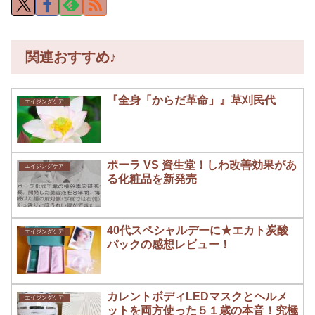
関連おすすめ♪
『全身「からだ革命」』草刈民代
エイジングケア
ポーラ VS 資生堂！しわ改善効果があ
エイジングケア
る化粧品を新発売
40代スペシャルデーに★エカト炭酸
エイジングケア
パックの感想レビュー！
カレントボディLEDマスクとヘルメ
エイジングケア
ットを両方使った５１歳の本音！究極