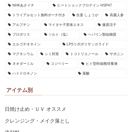
NHKあさイチ
ヒートショックプロテイン HSP47
トライアルセット無料ポーチ付き
生姜 しょうが
高麗人参
アルブチン
マイタケ子実体エキス
篠原涼子
プロポリス
ソルト（塩）
ヘパリン類似物質
エルゴチオネイン
LPSリポポリサッカライド
マグネシウム
シミ対策
トコトリエノール
サポニン
ネオダーミル
コジベリー
ヒト型幹細胞培養液
ハイドロキノン
葉酸
アイテム別
日焼け止め・ＵＶ オススメ
クレンジング・メイク落とし