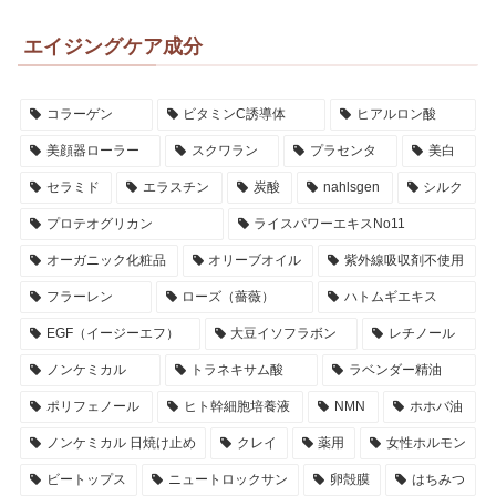
エイジングケア成分
コラーゲン
ビタミンC誘導体
ヒアルロン酸
美顔器ローラー
スクワラン
プラセンタ
美白
セラミド
エラスチン
炭酸
nahlsgen
シルク
プロテオグリカン
ライスパワーエキスNo11
オーガニック化粧品
オリーブオイル
紫外線吸収剤不使用
フラーレン
ローズ（薔薇）
ハトムギエキス
EGF（イージーエフ）
大豆イソフラボン
レチノール
ノンケミカル
トラネキサム酸
ラベンダー精油
ポリフェノール
ヒト幹細胞培養液
NMN
ホホバ油
ノンケミカル 日焼け止め
クレイ
薬用
女性ホルモン
ビートップス
ニュートロックサン
卵殻膜
はちみつ