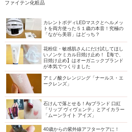
ファイテン化粧品
カレントボディLEDマスクとヘルメッ
トを両方使った５１歳の本音！究極の
「ながら美容」はどっち？
花粉症・敏感肌さんにだけ試してほし
いノンケミカル日焼け止め！【海で、
日焼け止め】はオーガニックブランド
が本気でつくりました
アミノ酸クレンジング「ナールス・エ
ークレンズ」
石けんで落とせる！Ayブランド 口紅
「リップ ヴィヴェンテ」とアイカラー
「ムーンライト アイズ」
40歳からの紫外線アフターケアに！