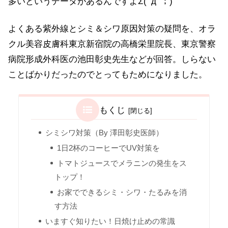
多いというデータがあるんですよΣ(ﾟдﾟ；)
よくある紫外線とシミ＆シワ原因対策の疑問を、オラ
クル美容皮膚科東京新宿院の高橋栄里院長、東京警察
病院形成外科医の池田彰史先生などが回答。しらない
ことばかりだったのでとってもためになりました。
もくじ
シミシワ対策（By 澤田彰史医師）
1日2杯のコーヒーでUV対策を
トマトジュースでメラニンの発生をス
トップ！
お家でできるシミ・シワ・たるみを消
す方法
いますぐ知りたい！日焼け止めの常識