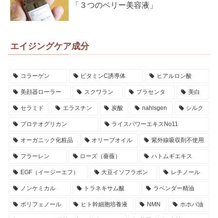
「３つのベリー美容液」
エイジングケア成分
コラーゲン
ビタミンC誘導体
ヒアルロン酸
美顔器ローラー
スクワラン
プラセンタ
美白
セラミド
エラスチン
炭酸
nahlsgen
シルク
プロテオグリカン
ライスパワーエキスNo11
オーガニック化粧品
オリーブオイル
紫外線吸収剤不使用
フラーレン
ローズ（薔薇）
ハトムギエキス
EGF（イージーエフ）
大豆イソフラボン
レチノール
ノンケミカル
トラネキサム酸
ラベンダー精油
ポリフェノール
ヒト幹細胞培養液
NMN
ホホバ油