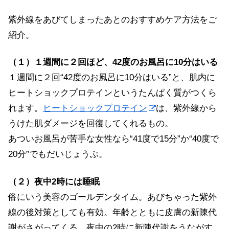
紫外線をあびてしまったあとのおすすめケア方法をご
紹介。
（１）１週間に２回ほど、42度のお風呂に10分はいる
１週間に２回“42度のお風呂に10分はいる”と、肌内に
ヒートショックプロテインというたんぱく質がつくら
れます。
ヒートショックプロテイン
は、紫外線から
うけた肌ダメージを回復してくれるもの。
あついお風呂が苦手な女性なら“41度で15分”か“40度で
20分”でもだいじょうぶ。
（２）夜中2時には睡眠
俗にいう美容のゴールデンタイム。あびちゃった紫外
線の後対策としても有効。年齢とともに皮膚の新陳代
謝がさがってくる。夜中の2時に新陳代謝をうながす