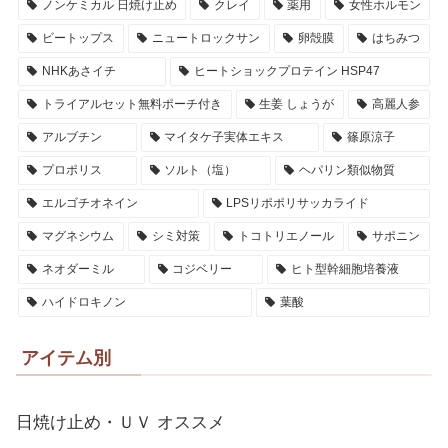
ノンケミカル 日焼け止め
クレイ
薬用
女性ホルモン
ビートップス
ニュートロックサン
卵殻膜
はちみつ
NHKあさイチ
ヒートショックプロテイン HSP47
トライアルセット無料ポーチ付き
生姜 しょうが
高麗人参
アルブチン
マイタケ子実体エキス
篠原涼子
プロポリス
ソルト（塩）
ヘパリン類似物質
エルゴチオネイン
LPSリポポリサッカライド
マグネシウム
シミ対策
トコトリエノール
サポニン
ネオダーミル
コジベリー
ヒト型幹細胞培養液
ハイドロキノン
葉酸
アイテム別
日焼け止め・ＵＶ オススメ