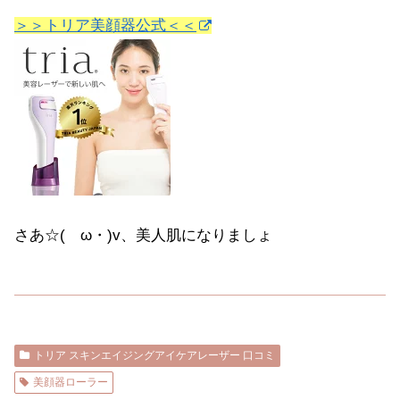
＞＞トリア美顔器公式＜＜
さあ☆(ゝω・)v、美人肌になりましょ
トリア スキンエイジングアイケアレーザー 口コミ
美顔器ローラー