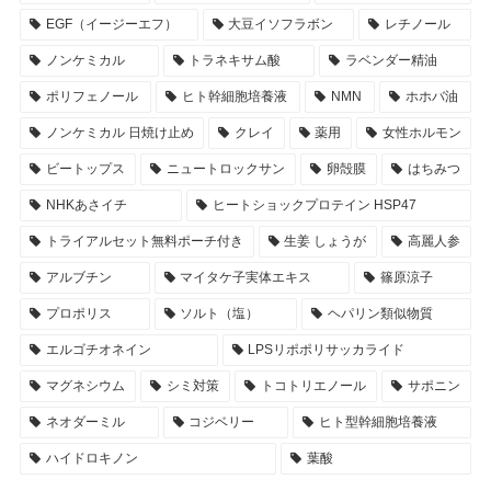
EGF（イージーエフ）
大豆イソフラボン
レチノール
ノンケミカル
トラネキサム酸
ラベンダー精油
ポリフェノール
ヒト幹細胞培養液
NMN
ホホバ油
ノンケミカル 日焼け止め
クレイ
薬用
女性ホルモン
ビートップス
ニュートロックサン
卵殻膜
はちみつ
NHKあさイチ
ヒートショックプロテイン HSP47
トライアルセット無料ポーチ付き
生姜 しょうが
高麗人参
アルブチン
マイタケ子実体エキス
篠原涼子
プロポリス
ソルト（塩）
ヘパリン類似物質
エルゴチオネイン
LPSリポポリサッカライド
マグネシウム
シミ対策
トコトリエノール
サポニン
ネオダーミル
コジベリー
ヒト型幹細胞培養液
ハイドロキノン
葉酸