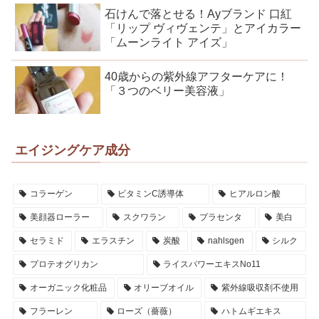
石けんで落とせる！Ayブランド 口紅
「リップ ヴィヴェンテ」とアイカラー
「ムーンライト アイズ」
40歳からの紫外線アフターケアに！
「３つのベリー美容液」
エイジングケア成分
コラーゲン
ビタミンC誘導体
ヒアルロン酸
美顔器ローラー
スクワラン
プラセンタ
美白
セラミド
エラスチン
炭酸
nahlsgen
シルク
プロテオグリカン
ライスパワーエキスNo11
オーガニック化粧品
オリーブオイル
紫外線吸収剤不使用
フラーレン
ローズ（薔薇）
ハトムギエキス