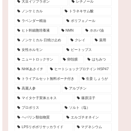
大豆イソフラボン
レチノール
ノンケミカル
トラネキサム酸
ラベンダー精油
ポリフェノール
ヒト幹細胞培養液
NMN
ホホバ油
ノンケミカル 日焼け止め
クレイ
薬用
女性ホルモン
ビートップス
ニュートロックサン
卵殻膜
はちみつ
NHKあさイチ
ヒートショックプロテイン HSP47
トライアルセット無料ポーチ付き
生姜 しょうが
高麗人参
アルブチン
マイタケ子実体エキス
篠原涼子
プロポリス
ソルト（塩）
ヘパリン類似物質
エルゴチオネイン
LPSリポポリサッカライド
マグネシウム