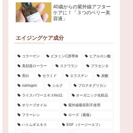
40歳からの紫外線アフター
ケアに！「３つのベリー美
容液」
エイジングケア成分
コラーゲン
ビタミンC誘導体
ヒアルロン酸
美顔器ローラー
スクワラン
プラセンタ
美白
セラミド
エラスチン
炭酸
nahlsgen
シルク
プロテオグリカン
ライスパワーエキスNo11
オーガニック化粧品
オリーブオイル
紫外線吸収剤不使用
フラーレン
ローズ（薔薇）
ハトムギエキス
EGF（イージーエフ）