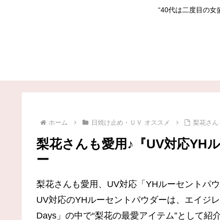
“40代は二度目の
ホーム
日焼け止め・ＵＶ オススメ
梨花さん
梨花さんも愛用♪『UV対応Y
ー
梨花さんも愛用、UV対応「YHルーセントパ
UV対応のYHルーセントパウダーは、エイジレスア
Days」の中で“梨花の最愛アイテム”として