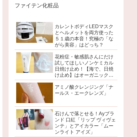
ファイテン化粧品
カレントボディLEDマスク
とヘルメットを両方使った
５１歳の本音！究極の「な
がら美容」はどっち？
花粉症・敏感肌さんにだけ
試してほしいノンケミカル
日焼け止め！【海で、日焼
け止め】はオーガニックブ
ランドが本気でつくりまし
アミノ酸クレンジング「ナ
た
ールス・エークレンズ」
石けんで落とせる！Ayブラ
ンド 口紅「リップ ヴィヴェ
ンテ」とアイカラー「ムー
ンライト アイズ」